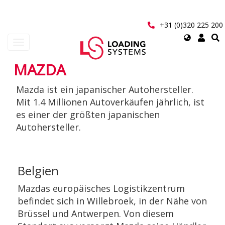
Direkt
zum
Inhalt
+31 (0)320 225 200
Select
Navigation
your
aktivieren/deaktivieren
language
MAZDA
User
Mazda ist ein japanischer Autohersteller.
account
Mit 1.4 Millionen Autoverkäufen jährlich, ist
menu
es einer der größten japanischen
Autohersteller.
Belgien
Mazdas europäisches Logistikzentrum
befindet sich in Willebroek, in der Nähe von
Brüssel und Antwerpen. Von diesem