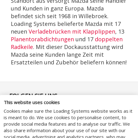
Standort aus versorgt Mazda seine Händler
und Kunden in ganz Europa. Mazda
befindet sich seit 1968 in Willebroek.
Loading Systems belieferte Mazda mit 17
neuen
Verladebrücken mit Klapplippen
, 13
Planentorabdichtungen
und 17
doppelten
Radkeile
. Mit dieser Dockausstattung wird
Mazda seine Kunden lange Zeit mit
Ersatzteilen und Zubehör beliefern können!
FOLGEN SIE UNS
This website uses cookies
Cookies make sure the Loading Systems website works as it
is meant to do. We use cookies to personalise content, to
provide social media features and to analyse our traffic. We
also share information about your use of our site with our
GENERAL
social media, advertising and analytics partners, who may