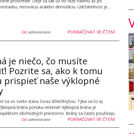
votné prostredie. Deje sa tak už vo fáze návrhu až po
prestavbu, renováciu a/alebo demoláciu. Udržateľnosť je…
POKRAČOVAT VE ČTENÍ
Od:
administrator
á je niečo, čo musíte
ť! Pozrite sa, ako k tomu
 prispieť naše výklopné
y
ť sa vo svete stáva čoraz dôležitejšou. Týka sa to aj
Výklopná brána ponúka riešenie! Výklopná brána je
aspektom obchodných priestorov. Brány sa často používajú
POKRAČOVAT VE ČTENÍ
Od:
administrator