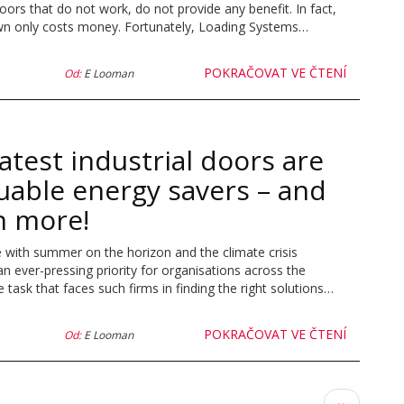
doors that do not work, do not provide any benefit. In fact,
n only costs money. Fortunately, Loading Systems…
POKRAČOVAT VE ČTENÍ
Od:
E Looman
atest industrial doors are
luable energy savers – and
 more!
e with summer on the horizon and the climate crisis
 ever-pressing priority for organisations across the
e task that faces such firms in finding the right solutions…
POKRAČOVAT VE ČTENÍ
Od:
E Looman