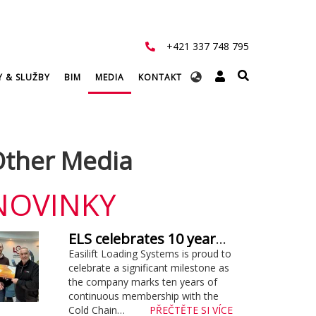
+421 337 748 795
Select
Y & SLUŽBY
BIM
MEDIA
KONTAKT
your
language
ther Media
NOVINKY
ELS celebrates 10 years supporting Cold Chain Federation
Easilift Loading Systems is proud to
celebrate a significant milestone as
the company marks ten years of
continuous membership with the
Cold Chain…
PŘEČTĚTE SI VÍCE