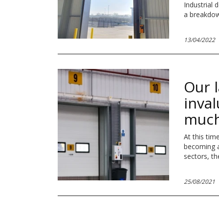
Industrial 
a breakdow
13/04/2022
Our l
inva
much
At this tim
becoming an
sectors, th
25/08/2021