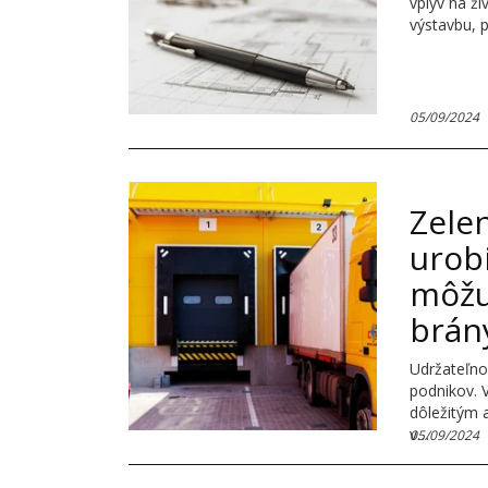
vplyv na ži
výstavbu, 
05/09/2024
Zelen
urobi
môžu
brán
Udržateľnos
podnikov. 
dôležitým 
v…
05/09/2024