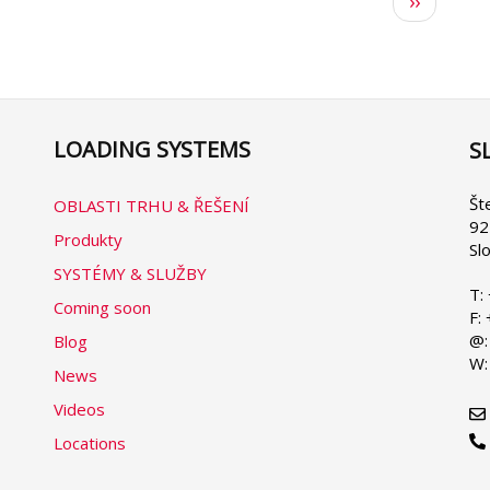
Následuj
››
stránka
LOADING SYSTEMS
S
Se
yo
la
Št
OBLASTI TRHU & ŘEŠENÍ
92
Produkty
Sl
SYSTÉMY & SLUŽBY
T:
Coming soon
F:
@:
Blog
W:
News
Videos
Locations