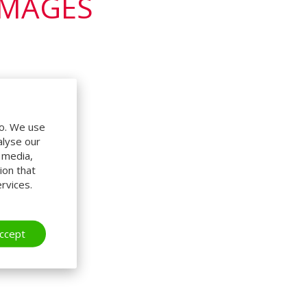
IMAGES
do. We use
alyse our
l media,
ion that
rvices.
ccept