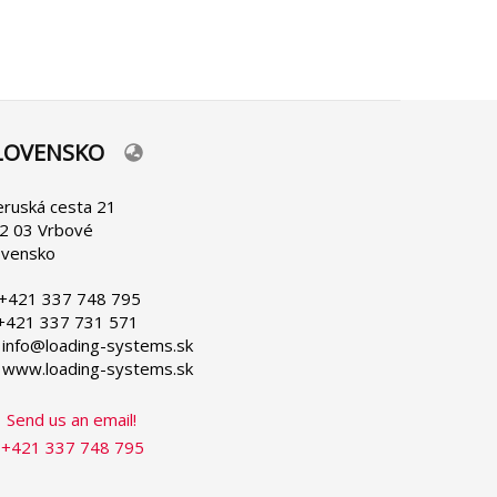
ící
LOVENSKO
lect
ur
nguage
eruská cesta 21
2 03 Vrbové
ovensko
 +421 337 748 795
 +421 337 731 571
 info@loading-systems.sk
 www.loading-systems.sk
Send us an email!
+421 337 748 795