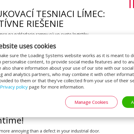
KOVACÍ TESNIACI LÍMEC:
TÍVNE RIEŠENIE
mce na nakladacie rampy sú vo svete logistiky
teľné. Tesniace límce pomáhajú uzavrieť priestor medzi
ebsite uses cookies
 rampou a prívesom nákladného vozidla. To umožňuje
v…
ake sure the Loading Systems website works as it is meant to 
o personalise content, to provide social media features and to an
We also share information about your use of our site with our socia
POKRAČOVAT VE ČTENÍ
Od:
administrator
ng and analytics partners, who may combine it with other informat
ovided to them or that they’ve collected from your use of their se
Privacy policy
page for more information.
 a fault on your industrial
Manage Cookies
A
. This is how you prevent
time!
more annoying than a defect in your industrial door.