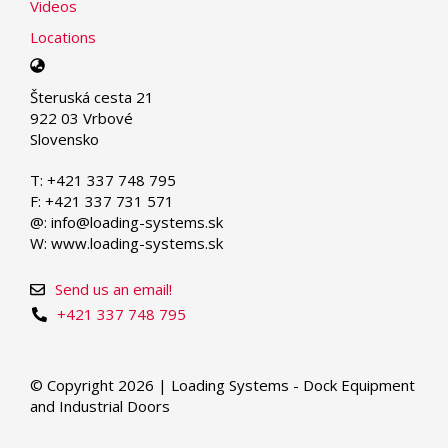
Videos
Locations
Select
your
Šteruská cesta 21
language
922 03 Vrbové
Slovensko
T: +421 337 748 795
F: +421 337 731 571
@: info@loading-systems.sk
W: www.loading-systems.sk
Send us an email!
+421 337 748 795
© Copyright 2026 | Loading Systems - Dock Equipment
and Industrial Doors