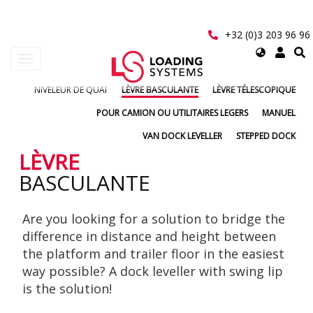
Aller
au
contenu
+32 (0)3 203 96 96
principal
Select
Toggle
your
navigation
language
NIVELEUR DE QUAI
LÈVRE BASCULANTE
LÈVRE TÉLESCOPIQUE
User
POUR CAMION OU UTILITAIRES LEGERS
MANUEL
account
VAN DOCK LEVELLER
STEPPED DOCK
menu
LÈVRE
BASCULANTE
Are you looking for a solution to bridge the
difference in distance and height between
the platform and trailer floor in the easiest
way possible? A dock leveller with swing lip
is the solution!