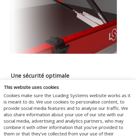
Une sécurité optimale
Le niveleur de quai avec lèvre basculante
This website uses cookies
est équipé en standard de plusieurs
Cookies make sure the Loading Systems website works as it
dispositifs de sécurité pour assurer la
is meant to do. We use cookies to personalise content, to
provide social media features and to analyse our traffic. We
sécurité de votre personnel et de vos
also share information about your use of our site with our
marchandises. Le niveleur de quai porte le
social media, advertising and analytics partners, who may
marquage CE et est conforme aux aspects
combine it with other information that you’ve provided to
de sécurité de la norme européenne EN
them or that they’ve collected from your use of their