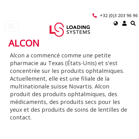
Aller
au
contenu
+32 (0)3 203 96 96
principal
Select
Toggle
your
navigation
language
ALCON
User
Alcon a commencé comme une petite
account
pharmacie au Texas (États-Unis) et s'est
menu
concentrée sur les produits ophtalmiques.
Actuellement, elle est une filiale de la
multinationale suisse Novartis. Alcon
produit des produits ophtalmiques, des
médicaments, des produits secs pour les
yeux et des produits de soins de lentilles de
contact.