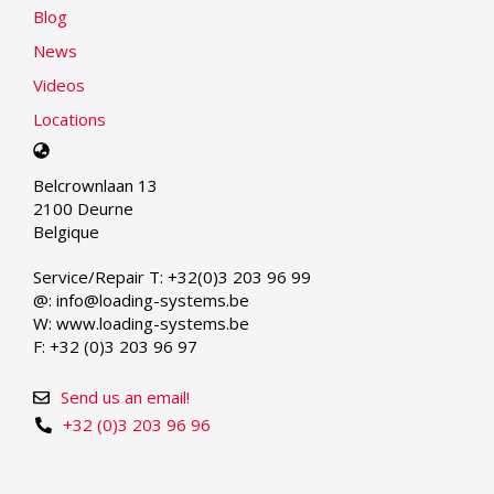
Blog
News
Videos
Locations
Select
your
Belcrownlaan 13
language
2100 Deurne
Belgique
Service/Repair T: +32(0)3 203 96 99
@: info@loading-systems.be
W: www.loading-systems.be
F: +32 (0)3 203 96 97
Send us an email!
+32 (0)3 203 96 96