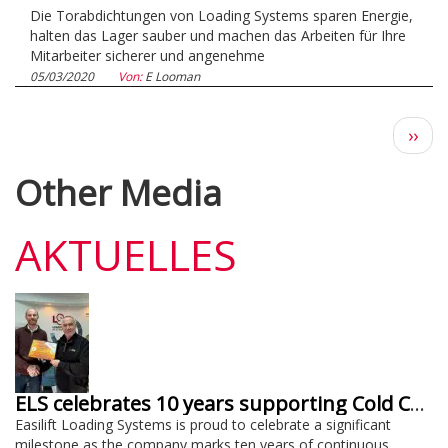
Die Torabdichtungen von Loading Systems sparen Energie,
halten das Lager sauber und machen das Arbeiten für Ihre
Mitarbeiter sicherer und angenehme
05/03/2020
Von:
E Looman
Näch
››
Seit
Other Media
AKTUELLES
ELS celebrates 10 years supporting Cold Chain Federation
Easilift Loading Systems is proud to celebrate a significant
milestone as the company marks ten years of continuous