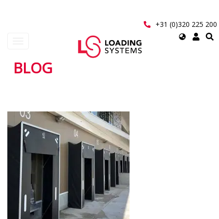
Direkt
zum
Inhalt
+31 (0)320 225 200
Select
Navigation
your
aktivieren/deaktivieren
language
BLOG
User
account
menu
Seitennummerierung