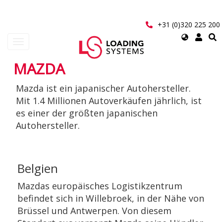
Direkt
zum
Inhalt
+31 (0)320 225 200
Select
Navigation
your
aktivieren/deaktivieren
language
MAZDA
User
Mazda ist ein japanischer Autohersteller.
account
Mit 1.4 Millionen Autoverkäufen jährlich, ist
menu
es einer der größten japanischen
Autohersteller.
Belgien
Mazdas europäisches Logistikzentrum
befindet sich in Willebroek, in der Nähe von
Brüssel und Antwerpen. Von diesem