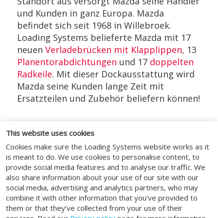
Standort aus versorgt Mazda seine Händler
und Kunden in ganz Europa. Mazda
befindet sich seit 1968 in Willebroek.
Loading Systems belieferte Mazda mit 17
neuen
Verladebrücken mit Klapplippen
, 13
Planentorabdichtungen
und 17
doppelten
Radkeile
. Mit dieser Dockausstattung wird
Mazda seine Kunden lange Zeit mit
Ersatzteilen und Zubehör beliefern können!
This website uses cookies
Cookies make sure the Loading Systems website works as it
FOLGEN SIE UNS
is meant to do. We use cookies to personalise content, to
provide social media features and to analyse our traffic. We
also share information about your use of our site with our
social media, advertising and analytics partners, who may
combine it with other information that you’ve provided to
them or that they’ve collected from your use of their
GENERAL
services. Read our
Privacy policy
page for more information.