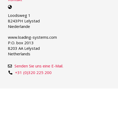
Select
your
Loodsweg 1
language
8243PH Lelystad
Niederlande
www.loading-systems.com
P.O. box 2013
8203 AA Lelystad
Netherlands
Senden Sie uns eine E-Mail.
+31 (0)320 225 200
© Copyright 2026 | Loading Systems - Dock Equipment
and Industrial Doors
We take care.