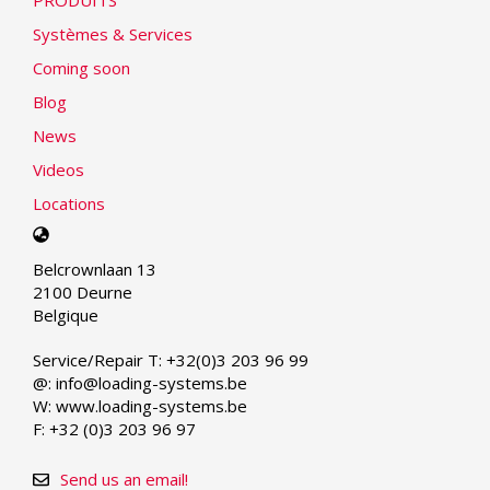
PRODUITS
Systèmes & Services
Coming soon
Blog
News
Videos
Locations
Select
your
Belcrownlaan 13
language
2100 Deurne
Belgique
Service/Repair T: +32(0)3 203 96 99
@: info@loading-systems.be
W: www.loading-systems.be
F: +32 (0)3 203 96 97
Send us an email!