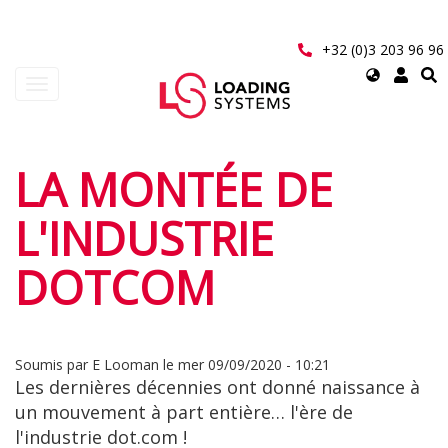
Aller
au
contenu
+32 (0)3 203 96 96
principal
Select
Toggle
your
navigation
language
User
LA MONTÉE DE
account
L'INDUSTRIE
menu
DOTCOM
Soumis par
E Looman
le
mer 09/09/2020 - 10:21
Les dernières décennies ont donné naissance à
un mouvement à part entière… l'ère de
l'industrie dot.com !