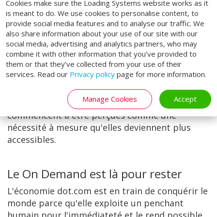
Cookies make sure the Loading Systems website works as it
is meant to do. We use cookies to personalise content, to
provide social media features and to analyse our traffic. We
also share information about your use of our site with our
social media, advertising and analytics partners, who may
combine it with other information that you’ve provided to
them or that they’ve collected from your use of their
services. Read our
Privacy policy
page for more information.
autrefois considérées comme un luxe, comme
Manage Cookies
Accept
l'envoi le jour même, ont cessé de l'être et
commencent à être perçues comme une
nécessité à mesure qu'elles deviennent plus
accessibles.
Le On Demand est là pour rester
L'économie dot.com est en train de conquérir le
monde parce qu'elle exploite un penchant
humain pour l'immédiateté et le rend possible